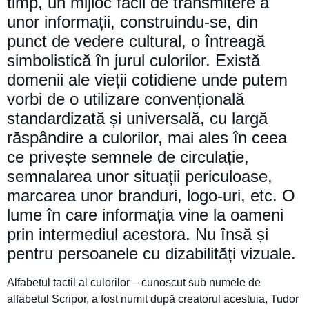
timp, un mijloc facil de transmitere a
unor informații, construindu-se, din
punct de vedere cultural, o întreagă
simbolistică în jurul culorilor. Există
domenii ale vieții cotidiene unde putem
vorbi de o utilizare convențională
standardizată și universală, cu largă
răspândire a culorilor, mai ales în ceea
ce privește semnele de circulație,
semnalarea unor situații periculoase,
marcarea unor branduri, logo-uri, etc. O
lume în care informația vine la oameni
prin intermediul acestora. Nu însă și
pentru persoanele cu dizabilități vizuale.
Alfabetul tactil al culorilor – cunoscut sub numele de
alfabetul Scripor, a fost numit după creatorul acestuia, Tudor