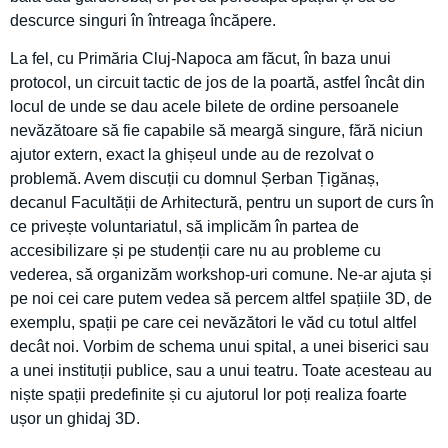
descurce singuri în întreaga încăpere.
La fel, cu Primăria Cluj-Napoca am făcut, în baza unui
protocol, un circuit tactic de jos de la poartă, astfel încât din
locul de unde se dau acele bilete de ordine persoanele
nevăzătoare să fie capabile să meargă singure, fără niciun
ajutor extern, exact la ghișeul unde au de rezolvat o
problemă. Avem discuții cu domnul Șerban Țigănaș,
decanul Facultății de Arhitectură, pentru un suport de curs în
ce privește voluntariatul, să implicăm în partea de
accesibilizare și pe studenții care nu au probleme cu
vederea, să organizăm workshop-uri comune. Ne-ar ajuta și
pe noi cei care putem vedea să percem altfel spațiile 3D, de
exemplu, spații pe care cei nevăzători le văd cu totul altfel
decât noi. Vorbim de schema unui spital, a unei biserici sau
a unei instituții publice, sau a unui teatru. Toate acesteau au
niște spații predefinite și cu ajutorul lor poți realiza foarte
ușor un ghidaj 3D.