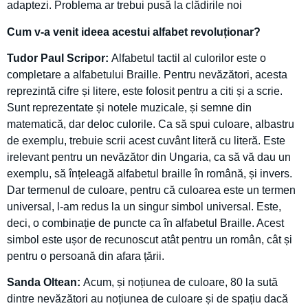
adaptezi. Problema ar trebui pusă la clădirile noi
Cum v-a venit ideea acestui alfabet revoluționar?
Tudor Paul Scripor:
Alfabetul tactil al culorilor este o
completare a alfabetului Braille. Pentru nevăzători, acesta
reprezintă cifre și litere, este folosit pentru a citi și a scrie.
Sunt reprezentate și notele muzicale, și semne din
matematică, dar deloc culorile. Ca să spui culoare, albastru
de exemplu, trebuie scrii acest cuvânt literă cu literă. Este
irelevant pentru un nevăzător din Ungaria, ca să vă dau un
exemplu, să înțeleagă alfabetul braille în română, și invers.
Dar termenul de culoare, pentru că culoarea este un termen
universal, l-am redus la un singur simbol universal. Este,
deci, o combinație de puncte ca în alfabetul Braille. Acest
simbol este ușor de recunoscut atât pentru un român, cât și
pentru o persoană din afara țării.
Sanda Oltean:
Acum, și noțiunea de culoare, 80 la sută
dintre nevăzători au noțiunea de culoare și de spațiu dacă