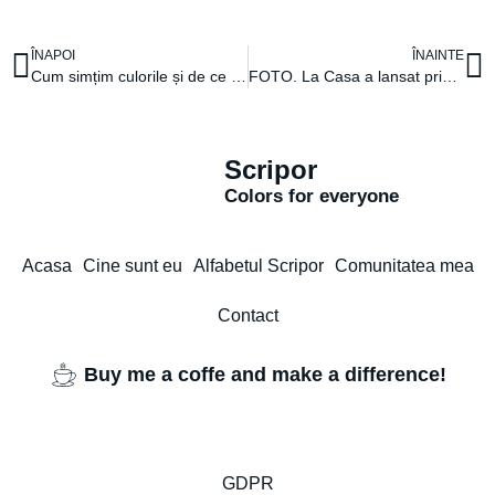
ÎNAPOI
ÎNAINTE
Cum simțim culorile și de ce avem nevoie de alfabetul Scripor
FOTO. La Casa a lansat primele MENIURI pentru NEVĂZĂTORI. Clujenii INOVATIVI: „Meniurile sunt încă un pas spre normalitate”
Scripor
Colors for everyone
Acasa
Cine sunt eu
Alfabetul Scripor
Comunitatea mea
Contact
Buy me a coffe and make a difference!
GDPR