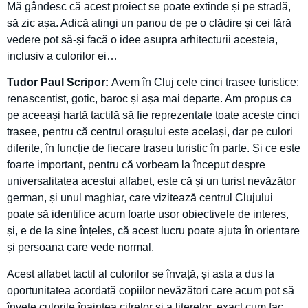
Mă gândesc că acest proiect se poate extinde și pe stradă,
să zic așa. Adică atingi un panou de pe o clădire și cei fără
vedere pot să-și facă o idee asupra arhitecturii acesteia,
inclusiv a culorilor ei…
Tudor Paul Scripor:
Avem în Cluj cele cinci trasee turistice:
renascentist, gotic, baroc și așa mai departe. Am propus ca
pe aceeași hartă tactilă să fie reprezentate toate aceste cinci
trasee, pentru că centrul orașului este același, dar pe culori
diferite, în funcție de fiecare traseu turistic în parte. Și ce este
foarte important, pentru că vorbeam la început despre
universalitatea acestui alfabet, este că și un turist nevăzător
german, și unul maghiar, care vizitează centrul Clujului
poate să identifice acum foarte usor obiectivele de interes,
și, e de la sine înțeles, că acest lucru poate ajuta în orientare
și persoana care vede normal.
Acest alfabet tactil al culorilor se învață, și asta a dus la
oportunitatea acordată copiilor nevăzători care acum pot să
învețe culorile înaintea cifrelor și a literelor, exact cum fac