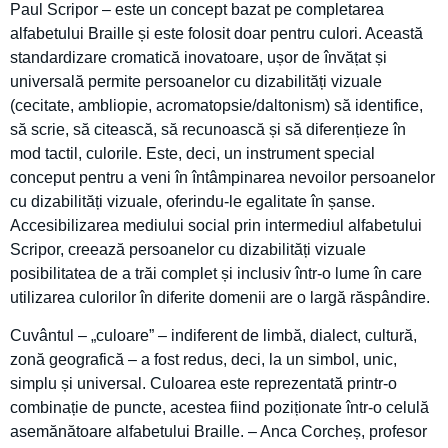
Paul Scripor – este un concept bazat pe completarea
alfabetului Braille și este folosit doar pentru culori. Această
standardizare cromatică inovatoare, ușor de învățat și
universală permite persoanelor cu dizabilități vizuale
(cecitate, ambliopie, acromatopsie/daltonism) să identifice,
să scrie, să citească, să recunoască și să diferențieze în
mod tactil, culorile. Este, deci, un instrument special
conceput pentru a veni în întâmpinarea nevoilor persoanelor
cu dizabilități vizuale, oferindu-le egalitate în șanse.
Accesibilizarea mediului social prin intermediul alfabetului
Scripor, creează persoanelor cu dizabilități vizuale
posibilitatea de a trăi complet și inclusiv într-o lume în care
utilizarea culorilor în diferite domenii are o largă răspândire.
Cuvântul – „culoare” – indiferent de limbă, dialect, cultură,
zonă geografică – a fost redus, deci, la un simbol, unic,
simplu și universal. Culoarea este reprezentată printr-o
combinație de puncte, acestea fiind poziționate într-o celulă
asemănătoare alfabetului Braille. – Anca Corcheș, profesor