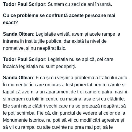
Tudor Paul Scripor:
Suntem cu zeci de ani în urmă.
Cu ce probleme se confruntă aceste persoane mai
exact?
Sanda Oltean:
Legislație există, avem și acele rampe la
intrarea în instituțiile publice, dar există la nivel de
normative, și nu neapărat fizic.
Tudor Paul Scripor:
Legislația nu se aplică, cei care
încalcă legislația nu sunt pedepsiți.
Sanda Oltean:
E ca și cu veșnica problemă a traficului auto.
În momentul în care un oraș a fost proiectat pentru căruțe și
faptul că avem la un apartament de trei camere patru mașini,
și mergem cu toții în centru cu mașina, așa e și cu clădirile.
Ele sunt niște clădiri vechi care nu se pretează neapărat să
le poți schimba. Fie că, din punctul de vedere al celor de la
Monumente Istorice, nu poți să vii cu modificări agresive și
să vii cu rampa, cu alte cuvinte nu prea mai poți să le