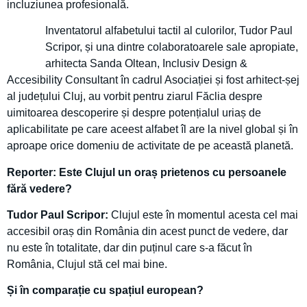
incluziunea profesională.
Inventatorul alfabetului tactil al culorilor, Tudor Paul
Scripor, și una dintre colaboratoarele sale apropiate,
arhitecta Sanda Oltean, Inclusiv Design &
Accesibility Consultant în cadrul Asociației și fost arhitect-șej
al județului Cluj, au vorbit pentru ziarul Făclia despre
uimitoarea descoperire și despre potențialul uriaș de
aplicabilitate pe care aceest alfabet îl are la nivel global și în
aproape orice domeniu de activitate de pe această planetă.
Reporter: Este Clujul un oraș prietenos cu persoanele
fără vedere?
Tudor Paul Scripor:
Clujul este în momentul acesta cel mai
accesibil oraș din România din acest punct de vedere, dar
nu este în totalitate, dar din puținul care s-a făcut în
România, Clujul stă cel mai bine.
Și în comparație cu spațiul european?