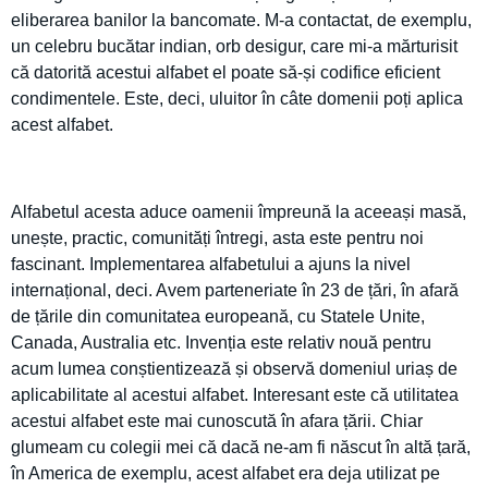
eliberarea banilor la bancomate. M-a contactat, de exemplu,
un celebru bucătar indian, orb desigur, care mi-a mărturisit
că datorită acestui alfabet el poate să-și codifice eficient
condimentele. Este, deci, uluitor în câte domenii poți aplica
acest alfabet.
Alfabetul acesta aduce oamenii împreună la aceeași masă,
unește, practic, comunități întregi, asta este pentru noi
fascinant. Implementarea alfabetului a ajuns la nivel
internațional, deci. Avem parteneriate în 23 de țări, în afară
de țările din comunitatea europeană, cu Statele Unite,
Canada, Australia etc. Invenția este relativ nouă pentru
acum lumea conștientizează și observă domeniul uriaș de
aplicabilitate al acestui alfabet. Interesant este că utilitatea
acestui alfabet este mai cunoscută în afara țării. Chiar
glumeam cu colegii mei că dacă ne-am fi născut în altă țară,
în America de exemplu, acest alfabet era deja utilizat pe