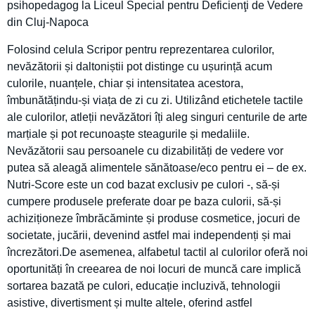
psihopedagog la Liceul Special pentru Deficienţi de Vedere
din Cluj-Napoca
Folosind celula Scripor pentru reprezentarea culorilor,
nevăzătorii și daltoniștii pot distinge cu ușurință acum
culorile, nuanțele, chiar și intensitatea acestora,
îmbunătățindu-și viața de zi cu zi. Utilizând etichetele tactile
ale culorilor, atleții nevăzători îți aleg singuri centurile de arte
marțiale și pot recunoaște steagurile și medaliile.
Nevăzătorii sau persoanele cu dizabilități de vedere vor
putea să aleagă alimentele sănătoase/eco pentru ei – de ex.
Nutri-Score este un cod bazat exclusiv pe culori -, să-și
cumpere produsele preferate doar pe baza culorii, să-și
achiziționeze îmbrăcăminte și produse cosmetice, jocuri de
societate, jucării, devenind astfel mai independenți și mai
încrezători.De asemenea, alfabetul tactil al culorilor oferă noi
oportunități în creearea de noi locuri de muncă care implică
sortarea bazată pe culori, educație incluzivă, tehnologii
asistive, divertisment și multe altele, oferind astfel