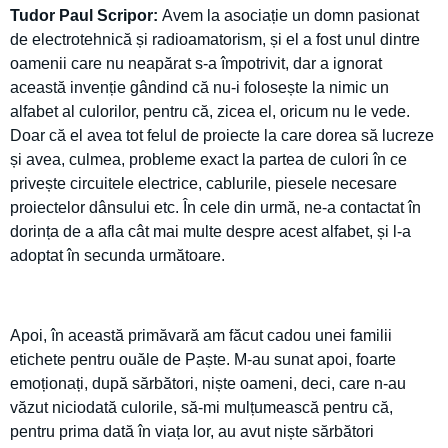
Tudor Paul Scripor:
Avem la asociație un domn pasionat
de electrotehnică și radioamatorism, și el a fost unul dintre
oamenii care nu neapărat s-a împotrivit, dar a ignorat
această invenție gândind că nu-i folosește la nimic un
alfabet al culorilor, pentru că, zicea el, oricum nu le vede.
Doar că el avea tot felul de proiecte la care dorea să lucreze
și avea, culmea, probleme exact la partea de culori în ce
privește circuitele electrice, cablurile, piesele necesare
proiectelor dânsului etc. În cele din urmă, ne-a contactat în
dorința de a afla cât mai multe despre acest alfabet, și l-a
adoptat în secunda următoare.
Apoi, în această primăvară am făcut cadou unei familii
etichete pentru ouăle de Paște. M-au sunat apoi, foarte
emoționați, după sărbători, niște oameni, deci, care n-au
văzut niciodată culorile, să-mi mulțumească pentru că,
pentru prima dată în viața lor, au avut niște sărbători