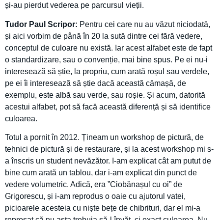
și-au pierdut vederea pe parcursul vieții.
Tudor Paul Scripor:
Pentru cei care nu au văzut niciodată,
și aici vorbim de până în 20 la sută dintre cei fără vedere,
conceptul de culoare nu există. Iar acest alfabet este de fapt
o standardizare, sau o convenție, mai bine spus. Pe ei nu-i
interesează să știe, la propriu, cum arată roșul sau verdele,
pe ei îi interesează să știe dacă această cămașă, de
exemplu, este albă sau verde, sau roșie. Și acum, datorită
acestui alfabet, pot să facă această diferență și să identifice
culoarea.
Totul a pornit în 2012. Țineam un workshop de pictură, de
tehnici de pictură și de restaurare, și la acest workshop mi s-
a înscris un student nevăzător. I-am explicat cât am putut de
bine cum arată un tablou, dar i-am explicat din punct de
vedere volumetric. Adică, era ”Ciobănașul cu oi” de
Grigorescu, și i-am reprodus o oaie cu ajutorul vatei,
picioarele acesteia cu niște bețe de chibrituri, dar el mi-a
reproșat că nu asta trebuia să-l învăț, ci exact culoarea. Nu