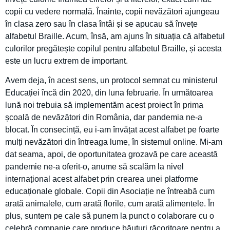
copii cu vedere normală. Înainte, copii nevăzători ajungeau
în clasa zero sau în clasa întâi și se apucau să învețe
alfabetul Braille. Acum, însă, am ajuns în situația că alfabetul
culorilor pregătește copilul pentru alfabetul Braille, și acesta
este un lucru extrem de important.
Avem deja, în acest sens, un protocol semnat cu ministerul
Educației încă din 2020, din luna februarie. În următoarea
lună noi trebuia să implementăm acest proiect în prima
școală de nevăzători din România, dar pandemia ne-a
blocat. În consecință, eu i-am învățat acest alfabet pe foarte
mulți nevăzători din întreaga lume, în sistemul online. Mi-am
dat seama, apoi, de oportunitatea grozavă pe care această
pandemie ne-a oferit-o, anume să scalăm la nivel
internațional acest alfabet prin crearea unei platforme
educaționale globale. Copii din Asociație ne întreabă cum
arată animalele, cum arată florile, cum arată alimentele. În
plus, suntem pe cale să punem la punct o colaborare cu o
celebră companie care produce băuturi răcoritoare pentru a