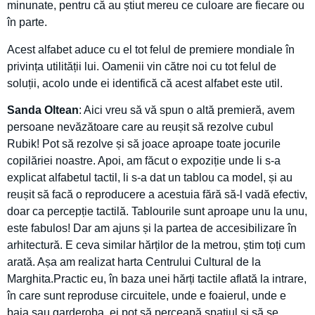
minunate, pentru că au știut mereu ce culoare are fiecare ou
în parte.
Acest alfabet aduce cu el tot felul de premiere mondiale în
privința utilității lui. Oamenii vin către noi cu tot felul de
soluții, acolo unde ei identifică că acest alfabet este util.
Sanda Oltean
: Aici vreu să vă spun o altă premieră, avem
persoane nevăzătoare care au reușit să rezolve cubul
Rubik! Pot să rezolve și să joace aproape toate jocurile
copilăriei noastre. Apoi, am făcut o expoziție unde li s-a
explicat alfabetul tactil, li s-a dat un tablou ca model, și au
reușit să facă o reproducere a acestuia fără să-l vadă efectiv,
doar ca percepție tactilă. Tablourile sunt aproape unu la unu,
este fabulos! Dar am ajuns și la partea de accesibilizare în
arhitectură. E ceva similar hărților de la metrou, știm toți cum
arată. Așa am realizat harta Centrului Cultural de la
Marghita.Practic eu, în baza unei hărți tactile aflată la intrare,
în care sunt reproduse circuitele, unde e foaierul, unde e
baia sau garderoba, ei pot să perceapă spațiul și să se