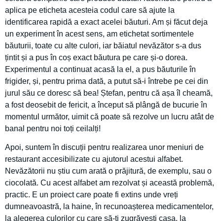
aplica pe eticheta acesteia codul care să ajute la
identificarea rapidă a exact acelei băuturi. Am și făcut deja
un experiment în acest sens, am etichetat sortimentele
băuturii, toate cu alte culori, iar băiatul nevăzător s-a dus
țintit și a pus în coș exact băutura pe care și-o dorea.
Experimentul a continuat acasă la el, a pus băuturile în
frigider, și, pentru prima dată, a putut să-i întrebe pe cei din
jurul său ce doresc să bea! Ștefan, pentru că așa îl cheamă,
a fost deosebit de fericit, a început să plângă de bucurie în
momentul următor, uimit că poate să rezolve un lucru atât de
banal pentru noi toți ceilalți!
Apoi, suntem în discuții pentru realizarea unor meniuri de
restaurant accesibilizate cu ajutorul acestui alfabet.
Nevăzătorii nu știu cum arată o prăjitură, de exemplu, sau o
ciocolată. Cu acest alfabet am rezolvat și această problemă,
practic. E un proiect care poate fi extins unde vreți
dumneavoastră, la haine, în recunoașterea medicamentelor,
la alegerea culorilor cu care să-ți zugrăvești casa, la