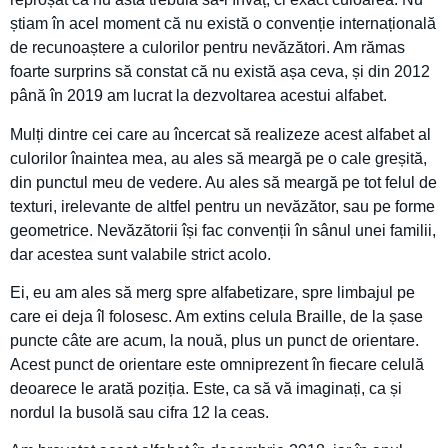
știam în acel moment că nu există o convenție internațională
de recunoaștere a culorilor pentru nevăzători. Am rămas
foarte surprins să constat că nu există așa ceva, și din 2012
până în 2019 am lucrat la dezvoltarea acestui alfabet.
Mulți dintre cei care au încercat să realizeze acest alfabet al
culorilor înaintea mea, au ales să meargă pe o cale greșită,
din punctul meu de vedere. Au ales să meargă pe tot felul de
texturi, irelevante de altfel pentru un nevăzător, sau pe forme
geometrice. Nevăzătorii își fac convenții în sânul unei familii,
dar acestea sunt valabile strict acolo.
Ei, eu am ales să merg spre alfabetizare, spre limbajul pe
care ei deja îl folosesc. Am extins celula Braille, de la șase
puncte câte are acum, la nouă, plus un punct de orientare.
Acest punct de orientare este omniprezent în fiecare celulă
deoarece le arată poziția. Este, ca să vă imaginați, ca și
nordul la busolă sau cifra 12 la ceas.