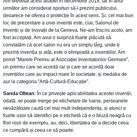
Am brevetat acest alfabet în decembrie 2018, iar în anul
următor am considerat oportun să-l prezint publicului,
deoarece ne oferea o protecție în acest sens. Și, cel mai bun
loc de prezentare a unei invenții este, clar, Salonul de
Invenții și de Inovații de la Geneva. Ne-am înscris acolo, am
fost acceptați. Am avut o surpriză foarte plăcută să
constatăm că acel salon nu era un simplu târg, unde-ți
prezinți invenția și atât, este o olimpiadă a invențiilor. Am
primit ”Marele Premiu al Asociației Inventatorilor Germani”,
un premiu care se acordă rar și care se acordă doar
invențiilor care au impact mare în societate, și medalia de
aur la categoria ”Artă-Cultură-Educație”.
Sanda Oltean:
În ce privește aplicabilitatea acestei invenții,
odată, se poate merge pe etichetare de haine, persoanele
nevăzătoare caută cel mai mult independența, și atunci e
foarte ușor să identifici pe o etichetă că e o bluză neagră cu
flori roșii de exemplu, au, deci, libertatea de a decide ceea
ce cumpără și ceea ce să poarte.