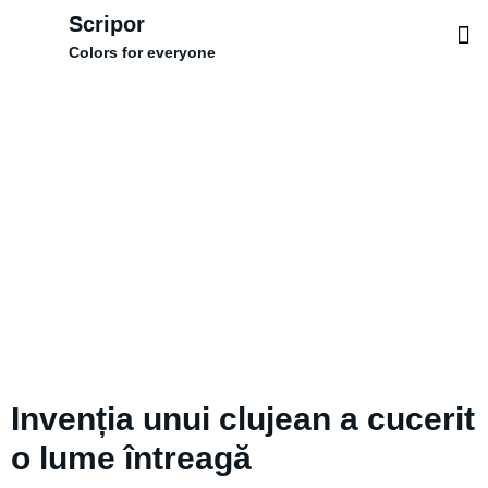
Scripor
Colors for everyone
Alfabetu
Comunitatea
Invenția unui clujean a cucerit
o lume întreagă