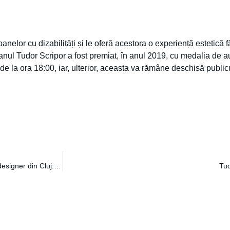
elor cu dizabilități și le oferă acestora o experiență estetică fă
jeanul Tudor Scripor a fost premiat, în anul 2019, cu medalia de a
 de la ora 18:00, iar, ulterior, aceasta va rămâne deschisă publi
Expoziție caritabilă de pălării și alte surprize, în memoria Brigittei, designer din Cluj: „A fost o cascadă de emoții”
Tud