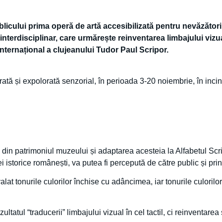
licului prima operă de artă accesibilizată pentru nevăzători,
 interdisciplinar, care urmărește reinventarea limbajului vizual
ă internațional a clujeanului Tudor Paul Scripor.
ată și expolorată senzorial, în perioada 3-20 noiembrie, în inci
 din patrimoniul muzeului și adaptarea acesteia la Alfabetul Scri
istorice românești, va putea fi percepută de către public și prin s
ivalat tonurile culorilor închise cu adâncimea, iar tonurile culoril
ltatul “traducerii” limbajului vizual în cel tactil, ci reinventare