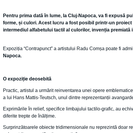
Pentru prima dată în lume, la Cluj-Napoca, va fi expusă pub
forme, și culori. Acest lucru a fost posibil printr-un proiect
intermediul alfabetului tactil al culorilor, invenția premiat
Expoziția “Contrapunct” a artistului Radu Comșa poate fi admir
Napoca
.
O expoziție deosebită
Practic, artistul a urmărit reinventarea unei opere emblematice
a lui Hans Mattis-Teutsch, unul dintre reprezentanții avangardei 
Exprimările în relief, specifice limbajului tactilo-grafic, au ech
diferite trepte de înălțime.
Surprinzătoarele obiecte tridimensionale nu reprezintă doar rezu